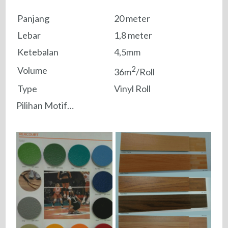
Panjang
20 meter
Lebar
1,8 meter
Ketebalan
4,5mm
2
Volume
36m
/Roll
Type
Vinyl Roll
Pilihan Motif…