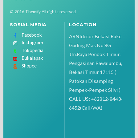
© 2016 Themify All rights reserved
SOSIAL MEDIA
LOCATION
Facebook
ARNIdecor Bekasi Ruko
Instagram
Gading Mas No 8G
Tokopedia
Jln.Raya Pondok Timur.
Bukalapak
Pengasinan Rawalumbu,
Shopee
Bekasi Timur 17115 (
Patokan Disamping
Pempek-Pempek Silvi )
CALL US: +62812-8443-
6452(Call/WA)